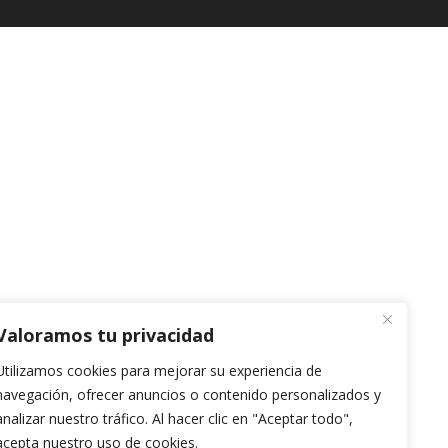
Valoramos tu privacidad
Utilizamos cookies para mejorar su experiencia de
navegación, ofrecer anuncios o contenido personalizados y
analizar nuestro tráfico. Al hacer clic en "Aceptar todo",
acepta nuestro uso de cookies.