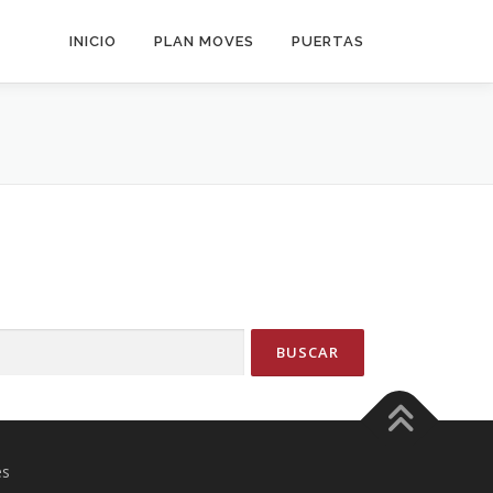
INICIO
PLAN MOVES
PUERTAS
es