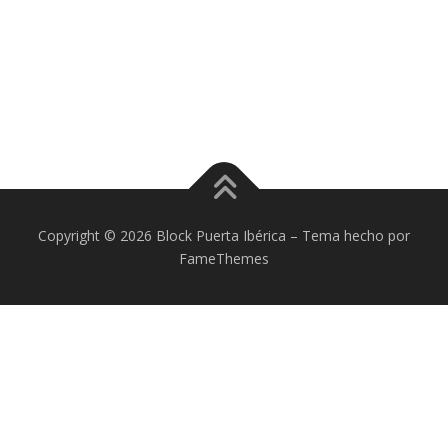
Copyright © 2026 Block Puerta Ibérica
–
Tema
hecho por
FameThemes