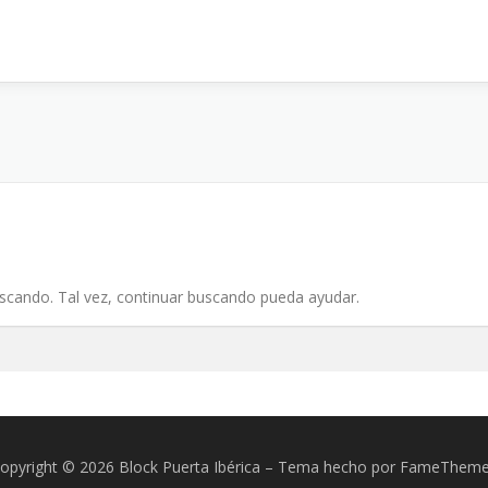
cando. Tal vez, continuar buscando pueda ayudar.
opyright © 2026 Block Puerta Ibérica
–
Tema
hecho por FameThem