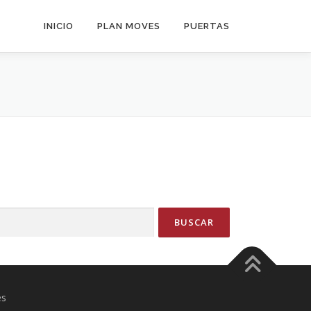
INICIO
PLAN MOVES
PUERTAS
es